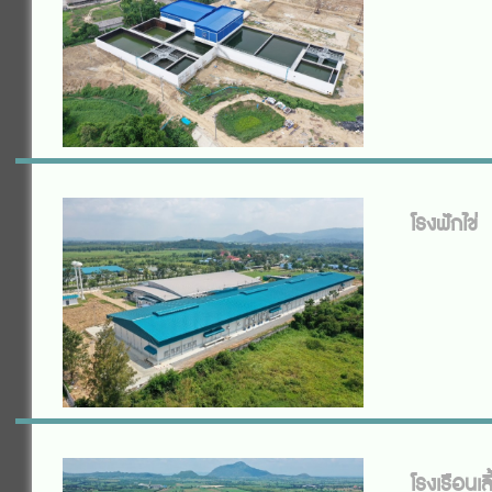
โรงฟักไข่
โรงเรือนเ