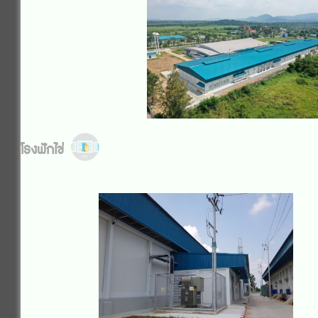
โรงฟักไข่